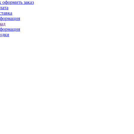
к оформить заказ
лата
ставка
формация
зад
формация
идки