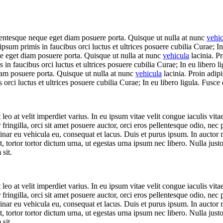
llentesque neque eget diam posuere porta. Quisque ut nulla at nunc
vehi
 ipsum primis in faucibus orci luctus et ultrices posuere cubilia Curae; 
que eget diam posuere porta. Quisque ut nulla at nunc
vehicula
lacinia. Pr
s in faucibus orci luctus et ultrices posuere cubilia Curae; In eu libero 
diam posuere porta. Quisque ut nulla at nunc
vehicula
lacinia. Proin adipis
orci luctus et ultrices posuere cubilia Curae; In eu libero ligula. Fusce 
leo at velit imperdiet varius. In eu ipsum vitae velit congue iaculis vit
 fringilla, orci sit amet posuere auctor, orci eros pellentesque odio, nec
nar eu vehicula eu, consequat et lacus. Duis et purus ipsum. In auctor ma
tortor tortor dictum urna, ut egestas urna ipsum nec libero. Nulla justo
 sit.
leo at velit imperdiet varius. In eu ipsum vitae velit congue iaculis vit
 fringilla, orci sit amet posuere auctor, orci eros pellentesque odio, nec
nar eu vehicula eu, consequat et lacus. Duis et purus ipsum. In auctor ma
tortor tortor dictum urna, ut egestas urna ipsum nec libero. Nulla justo
 sit.