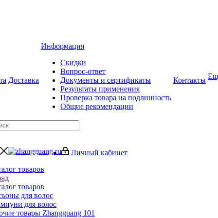
Информация
Скидки
Вопрос-ответ
Ещ
та
Доставка
Документы и сертификаты
Контакты
Результаты применения
Проверка товара на подлинность
Общие рекомендации
Личный кабинет
талог товаров
зад
талог товаров
сьоны для волос
мпуни для волос
очие товары Zhangguang 101