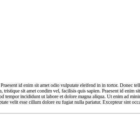
 Praesent id enim sit amet odio vulputate eleifend in in tortor. Donec tell
, tristique sit amet condim vel, facilisis quis sapien. Praesent id enim sit
od tempor incididunt ut labore et dolore magna aliqua. Ut enim ad minim
te velit esse cillum dolore eu fugiat nulla pariatur. Excepteur sint occa