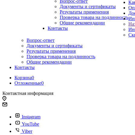
Вопрос-ответ
Ка
Документы и сертификаты
Оп
Результаты применения
До
Проверка товара на подлинность
Ин
Общие рекомендации
На
Контакты
Ин
Ск
Вопрос-ответ
Документы и сертификаты
Результаты применения
Проверка товара на подлинность
Общие рекомендации
Контакты
Корзина
0
Отложенные
0
Контактная информация
Instagram
YouTube
Viber